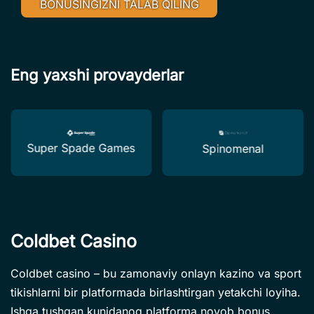
BONUSINGIZNI TALAB QILING
Eng yaxshi provayderlar
ames
Spinomenal
Mancala Gamin
Coldbet Casino
Coldbet casino – bu zamonaviy onlayn kazino va sport
tikishlarni bir platformada birlashtirgan yetakchi loyiha.
Ishga tushgan kunidanoq platforma noyob bonus