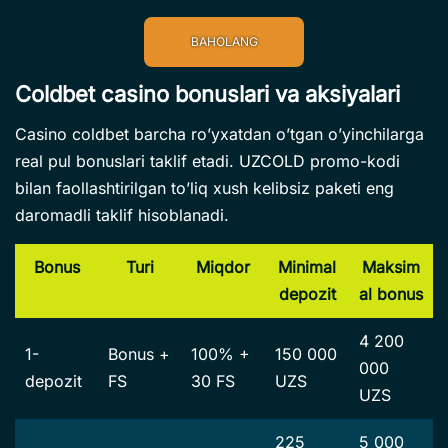
BAHOLANG
Coldbet casino bonuslari va aksiyalari
Casino coldbet barcha ro’yxatdan o’tgan o’yinchilarga
real pul bonuslari taklif etadi. UZCOLD promo-kodi
bilan faollashtirilgan to’liq xush kelibsiz paketi eng
daromadli taklif hisoblanadi.
Bonus
Turi
Miqdor
Minimal
Maksim
depozit
al bonus
4 200
1-
Bonus +
100% +
150 000
000
depozit
FS
30 FS
UZS
UZS
225
5 000