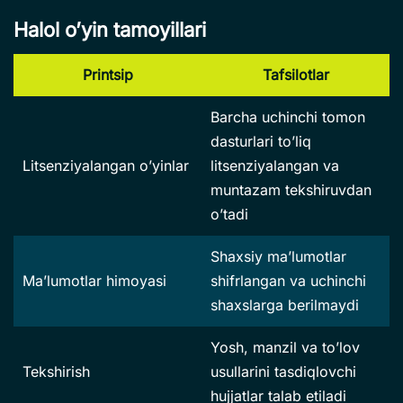
Halol o’yin tamoyillari
Printsip
Tafsilotlar
Barcha uchinchi tomon
dasturlari to’liq
Litsenziyalangan o’yinlar
litsenziyalangan va
muntazam tekshiruvdan
o’tadi
Shaxsiy ma’lumotlar
Ma’lumotlar himoyasi
shifrlangan va uchinchi
shaxslarga berilmaydi
Yosh, manzil va to’lov
Tekshirish
usullarini tasdiqlovchi
hujjatlar talab etiladi