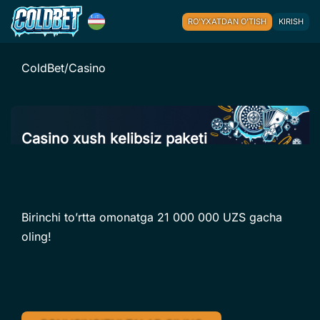
RO'YXATDAN O'TISH
KIRISH
ColdBet
/
Casino
Casino xush kelibsiz paketi
Birinchi to’rtta omonatga 21 000 000 UZS gacha
oling!