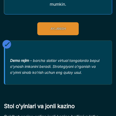
mumkin.
AYLANISH
Demo rejim
– barcha slotlar virtual tangalarda bepul
o’ynash imkonini beradi. Strategiyani o’rganish va
o’yinni sinab ko’rish uchun eng qulay usul.
Stol o’yinlari va jonli kazino