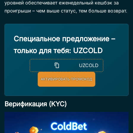
уровней обеспечивает еженедельный кешбэк за
проигрыши – чем выше статус, тем больше возврат.
Специальное предложение –
только для тебя: UZCOLD
UZCOLD
АКТИВИРОВАТЬ ПРОМОКОД
Верификация (KYC)