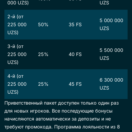
000 UZS)
UZS
2-й (от
5 000 000
225 000
50%
35 FS
UZS
UZS)
3-й (от
5 500 000
225 000
25%
40 FS
UZS
UZS)
4-й (от
6 300 000
225 000
25%
45 FS
UZS
UZS)
Приветственный пакет доступен только один раз
для новых игроков. Все последующие бонусы
начисляются автоматически за депозиты и не
требуют промокода. Программа лояльности из 8