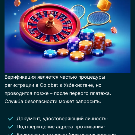
Верификация является частью процедуры
регистрации в Coldbet в Узбекистане, но
проводится позже – после первого платежа.
Служба безопасности может запросить:
Документ, удостоверяющий личность;
Подтверждение адреса проживания;
Банковскую выписку (при использовании