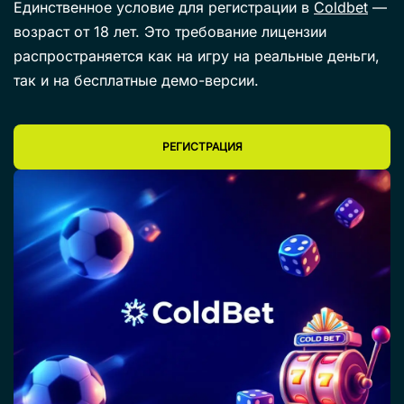
Единственное условие для регистрации в
Coldbet
—
возраст от 18 лет. Это требование лицензии
распространяется как на игру на реальные деньги,
так и на бесплатные демо-версии.
РЕГИСТРАЦИЯ