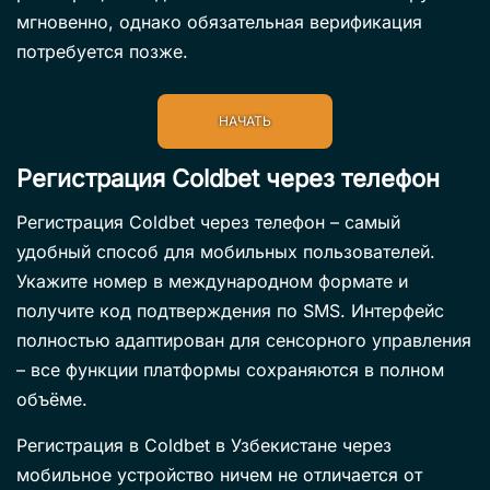
мгновенно, однако обязательная верификация
потребуется позже.
НАЧАТЬ
Регистрация Coldbet через телефон
Регистрация Coldbet через телефон – самый
удобный способ для мобильных пользователей.
Укажите номер в международном формате и
получите код подтверждения по SMS. Интерфейс
полностью адаптирован для сенсорного управления
– все функции платформы сохраняются в полном
объёме.
Регистрация в Coldbet в Узбекистане через
мобильное устройство ничем не отличается от