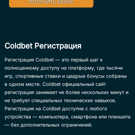
ПОЛУЧИТЬ БОНУС
Coldbet Регистрация
Регистрация Coldbet — это первый шаг к
полноценному доступу на платформу, где тысячи
игр, спортивные ставки и щедрые бонусы собраны
в одном месте. Coldbet официальный сайт
регистрация занимает не более нескольких минут и
не требует специальных технических навыков.
Регистрация на Coldbet доступна с любого
устройства — компьютера, смартфона или планшета
— без дополнительных ограничений.